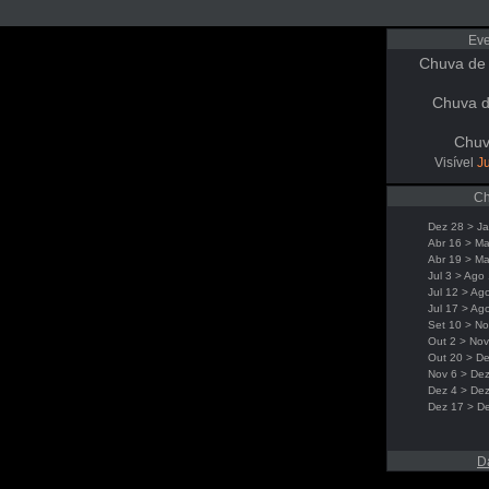
Eve
Chuva de
Chuva d
Chuv
Visível
Ju
Ch
Dez 28 > Ja
Abr 16 > Ma
Abr 19 > Ma
Jul 3 > Ago
Jul 12 > Ag
Jul 17 > Ag
Set 10 > No
Out 2 > Nov
Out 20 > De
Nov 6 > Dez
Dez 4 > De
Dez 17 > D
D