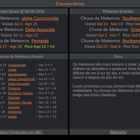
Eventos Ativos
ntos Atuais @ 09-08-2026
Próximos Eventos
 Meteoros:
alpha Capricornids
Chuva de Meteoros:
Southern
Visível
Jul 3 - Ago 15
Visível
Set 10 - Nov 19
Pico
Out
e Meteoros:
Delta Aquariids
Chuva de Meteoros:
Orio
Visível
Jul 12 - Ago 22
Visível
Out 2 - Nov 7
Pico
Out 
a de Meteoros:
Perseids
Chuva de Meteoros:
Northern
l 17 - Ago 26
Pico Ago 12 > 14
Visível
Out 20 - Dez 9
Pico
Nov 
uvas de Meteoros Anuais
Guia
Os meteoros são mais visíveis à noite,
n 12
Quadrantids
↑ Jan 3 > 5
entrem na atmosfera a qualquer hora d
i 1
Lyrids
↑ Abr 21 > 23
difíceis de ver à luz do dia, e mais visív
i 29
eta Aquariids
↑ Mai 5 > 7
nascer e depois do pôr do sol.
 15
alpha Capricornids
↑ Jul 29 > 31
o 22
Delta Aquariids
↑ Jul 29 > 31
Luzes próximas ou luar, tornam mais difí
o 26
Perseids
↑ Ago 12 > 14
visibilidade. As chuvas de Meteoros são
v 19
Southern Taurids
↑ Out 9 > 11
longe das luzes citadinas.
 7
Orionids
↑ Out 21 > 23
z 9
Northern Taurids
↑ Nov 11 > 13
 1
Leonids
↑ Nov 16 > 18
z 18
Geminids
↑ Dez 13 > 15
ez 27
Ursids
↑ Dez 21 > 23
ados Fornecidos por IMO
Wikipedia