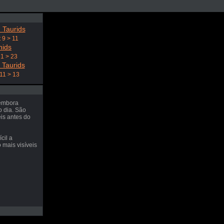
 Taurids
 9 > 11
nids
21 > 23
 Taurids
11 > 13
 embora
o dia. São
eis antes do
cil a
 mais visíveis